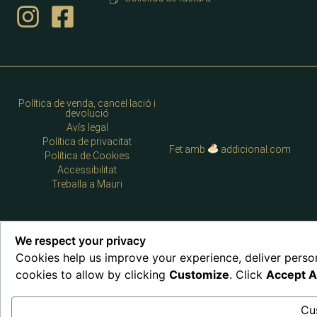
Política de venda, cancel·lació i
devolució
Avís legal
Política de privacitat
Fet amb
addicional.com
Política de Cookies
Accessibilitat
Treballa a Mauri
We respect your privacy
Cookies help us improve your experience, deliver perso
cookies to allow by clicking
Customize
. Click
Accept Al
Cu