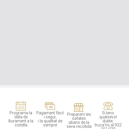
Programa la
Pagament fàcil
Si tens
Preparem les
data de
i segur,
qualsevol
safates
lliurament a la
i la qualitat de
dubte,
abans de la
cistella
sempre
truca'ns al 932
seva recollida
151 020