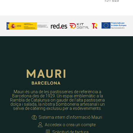
Mauri és una de les pastisseries de referència a
Barcelona des de 1929. Un espai emblemàtic a la
Rambla de Catalunya on gaudir de l’alta pastisseria
dolça i salada, la nostra bomboneria artesanal i un
servei de càtering exclusiu per a esdeveniments.
Sistema intern d'informació Mauri
Accedeix o crea un compte
Solicitud de factura