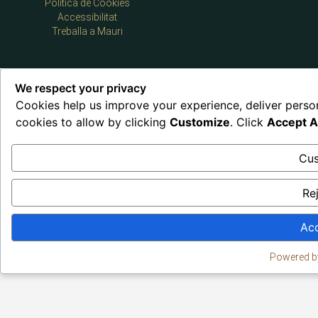
Política de Cookies
Accessibilitat
Treballa a Mauri
We respect your privacy
Cookies help us improve your experience, deliver perso
cookies to allow by clicking
Customize
. Click
Accept Al
Cu
Rej
Acc
Powered b