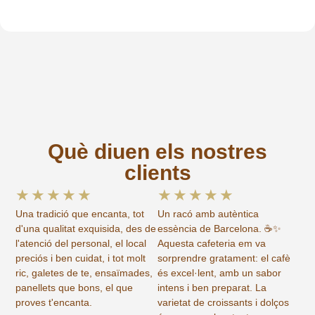
Què diuen els nostres
clients
★
★
★
★
★
★
★
★
★
★
Una tradició que encanta, tot
Un racó amb autèntica
d'una qualitat exquisida, des de
essència de Barcelona. ☕✨
l'atenció del personal, el local
Aquesta cafeteria em va
preciós i ben cuidat, i tot molt
sorprendre gratament: el cafè
ric, galetes de te, ensaïmades,
és excel·lent, amb un sabor
panellets que bons, el que
intens i ben preparat. La
proves t'encanta.
varietat de croissants i dolços