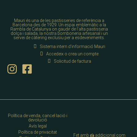
Mauri és una de les pastisseries de referència a
Barcelona des de 1929. Un espai emblemàtic a la
Rambla de Catalunya on gaudir de l’alta pastisseria
dolça i salada, la nostra bomboneria artesanal i un
servei de càtering exclusiu per a esdeveniments.
Sistema intern d'informació Mauri
Accedeix o crea un compte
Solicitud de factura
Política de venda, cancel·lació i
devolució
Avís legal
Política de privacitat
Fet amb 🍰 addicional.com