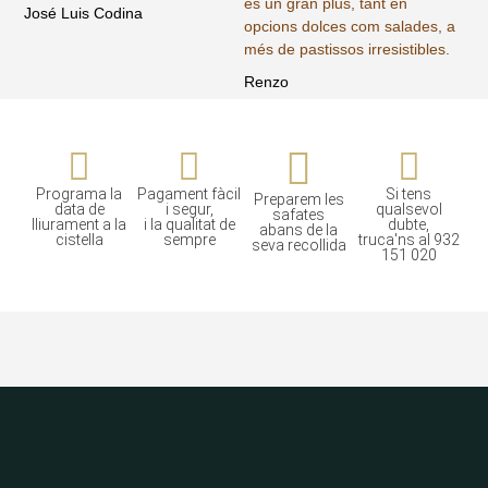
és un gran plus, tant en
José Luis Codina
opcions dolces com salades, a
més de pastissos irresistibles.
Renzo
Programa la
Pagament fàcil
Si tens
Preparem les
data de
i segur,
qualsevol
safates
lliurament a la
i la qualitat de
dubte,
abans de la
cistella
sempre
truca'ns al 932
seva recollida
151 020