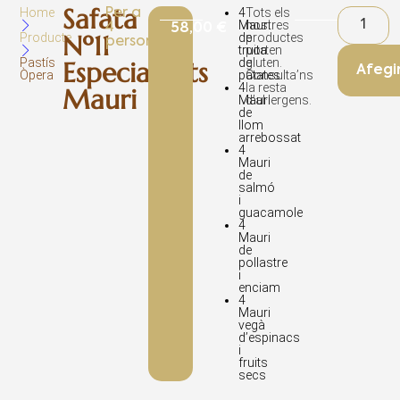
Safata
Home
4
Tots els
Per a
Mauri
nostres
4
58,00
€
Nº11
Producte
de
productes
persones
truita
porten
Pastís
de
gluten.
Especialitats
Afegi
Òpera
patates
Consulta’ns
4
la resta
Mauri
Mauri
d’al·lergens.
de
llom
arrebossat
4
Mauri
de
salmó
i
guacamole
4
Mauri
de
pollastre
i
enciam
4
Mauri
vegà
d’espinacs
i
fruits
secs