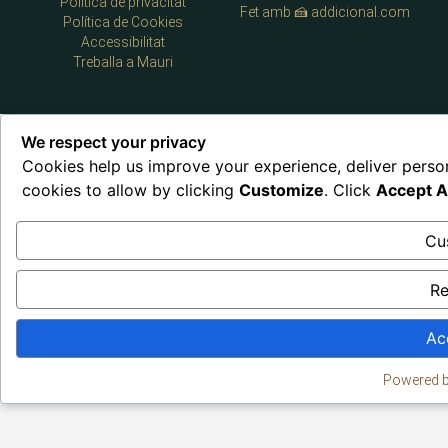
Política de privacitat
Fet amb 🍰 addicional.com
Política de Cookies
Accessibilitat
Treballa a Mauri
We respect your privacy
Cookies help us improve your experience, deliver perso
cookies to allow by clicking
Customize
. Click
Accept Al
Cu
Re
Ac
Powered 