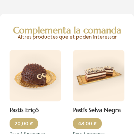
Complementa la comanda
Altres productes que et poden interessar
Pastís Eriçó
Pastís Selva Negra
20,00
48,00
€
€
Per a 4-5 persones
Per a 6 persones