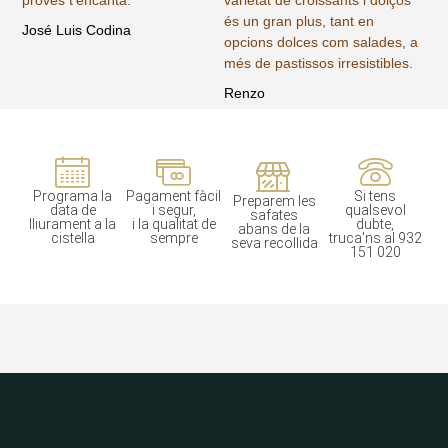
proves t'encanta.
varietat de croissants i dolços
és un gran plus, tant en
José Luis Codina
opcions dolces com salades, a
més de pastissos irresistibles.
Renzo
Programa la
Pagament fàcil
Si tens
Preparem les
data de
i segur,
qualsevol
safates
lliurament a la
i la qualitat de
dubte,
abans de la
cistella
sempre
truca'ns al 932
seva recollida
151 020