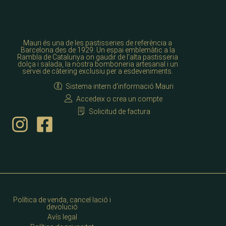
Mauri és una de les pastisseries de referència a
Barcelona des de 1929. Un espai emblemàtic a la
Rambla de Catalunya on gaudir de l’alta pastisseria
dolça i salada, la nostra bomboneria artesanal i un
servei de càtering exclusiu per a esdeveniments.
Sistema intern d'informació Mauri
Accedeix o crea un compte
Solicitud de factura
Política de venda, cancel·lació i
devolució
Avís legal