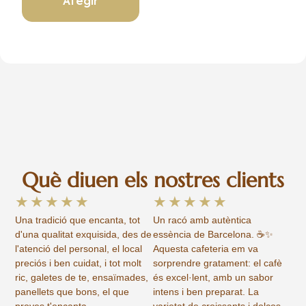
Afegir
Què diuen els nostres clients
★
★
★
★
★
★
★
★
★
★
Una tradició que encanta, tot
Un racó amb autèntica
d'una qualitat exquisida, des de
essència de Barcelona. ☕✨
l'atenció del personal, el local
Aquesta cafeteria em va
preciós i ben cuidat, i tot molt
sorprendre gratament: el cafè
ric, galetes de te, ensaïmades,
és excel·lent, amb un sabor
panellets que bons, el que
intens i ben preparat. La